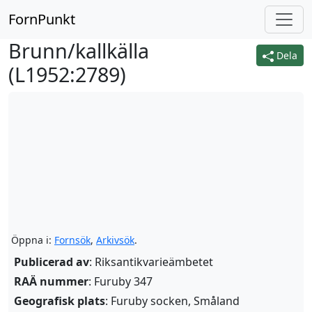
FornPunkt
Brunn/kallkälla
Dela
(
L1952:2789
)
Öppna i:
Fornsök
,
Arkivsök
.
Publicerad av
: Riksantikvarieämbetet
RAÄ nummer
: Furuby 347
Geografisk plats
: Furuby socken, Småland