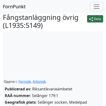
FornPunkt
Fångstanläggning övrig
Dela
(
L1935:5149
)
Öppna i:
Fornsök
,
Arkivsök
.
Publicerad av
: Riksantikvarieämbetet
RAÄ nummer
: Selånger 179:1
Geografisk plats
: Selånger socken, Medelpad