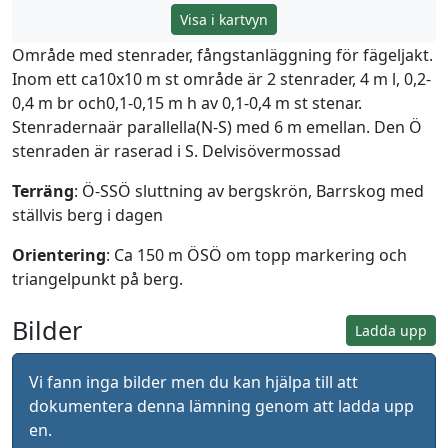
Visa i kartvyn
Område med stenrader, fångstanläggning för fägeljakt.
Inom ett ca10x10 m st område är 2 stenrader, 4 m l, 0,2-
0,4 m br och0,1-0,15 m h av 0,1-0,4 m st stenar.
Stenradernaär parallella(N-S) med 6 m emellan. Den Ö
stenraden är raserad i S. Delvisövermossad
Terräng
: Ö-SSÖ sluttning av bergskrön, Barrskog med
ställvis berg i dagen
Orientering
: Ca 150 m ÖSÖ om topp markering och
triangelpunkt på berg.
Bilder
Ladda upp
Vi fann inga bilder men du kan hjälpa till att
dokumentera denna lämning genom att ladda upp
en.