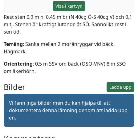
Visa i kartvyn
Rest sten 0,9 m h, 0,45 m br (N 40cg Ö-S 40cg V) och 0,1
m tj. Stenen är kraftigt lutande åt SÖ. Sannolikt rest i
sen tid.
Terräng
: Sänka mellan 2 moränryggar vid bäck.
Hagmark.
Orientering
: 0,5 m SSV om bäck (ÖSÖ-VNV) 8 m SSÖ
om åkerhörn.
Bilder
Ladda upp
Vi fann inga bilder men du kan hjälpa till att
dokumentera denna lämning genom att ladda upp
en.