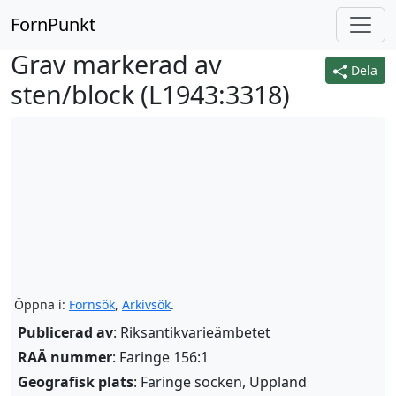
FornPunkt
Grav markerad av
Dela
sten/block (
L1943:3318
)
Öppna i:
Fornsök
,
Arkivsök
.
Publicerad av
: Riksantikvarieämbetet
RAÄ nummer
: Faringe 156:1
Geografisk plats
: Faringe socken, Uppland