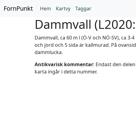
FornPunkt
Hem
Kartvy
Taggar
Dammvall (
L2020
Dammvall, ca 60 m l (Ö-V och NÖ-SV), ca 3-4 
och jord och S sida är kallmurad. På ovansi
dammlucka.
Antikvarisk kommentar
: Endast den dele
karta ingår i detta nummer.