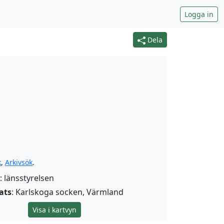
Logga in
Dela
k
,
Arkivsök
.
: länsstyrelsen
ats
: Karlskoga socken, Värmland
Visa i kartvyn