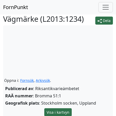
FornPunkt
Vägmärke (
L2013:1234
)
Dela
Öppna i:
Fornsök
,
Arkivsök
.
Publicerad av
: Riksantikvarieämbetet
RAÄ nummer
: Bromma 51:1
Geografisk plats
: Stockholm socken, Uppland
Visa i kartvyn