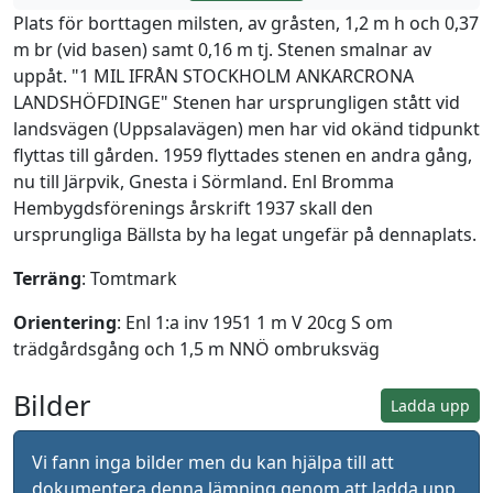
Plats för borttagen milsten, av gråsten, 1,2 m h och 0,37
m br (vid basen) samt 0,16 m tj. Stenen smalnar av
uppåt. "1 MIL IFRÅN STOCKHOLM ANKARCRONA
LANDSHÖFDINGE" Stenen har ursprungligen stått vid
landsvägen (Uppsalavägen) men har vid okänd tidpunkt
flyttas till gården. 1959 flyttades stenen en andra gång,
nu till Järpvik, Gnesta i Sörmland. Enl Bromma
Hembygdsförenings årskrift 1937 skall den
ursprungliga Bällsta by ha legat ungefär på dennaplats.
Terräng
: Tomtmark
Orientering
: Enl 1:a inv 1951 1 m V 20cg S om
trädgårdsgång och 1,5 m NNÖ ombruksväg
Bilder
Ladda upp
Vi fann inga bilder men du kan hjälpa till att
dokumentera denna lämning genom att ladda upp