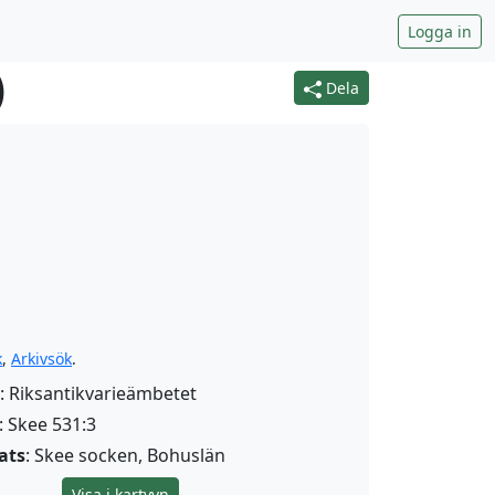
Logga in
)
Dela
k
,
Arkivsök
.
: Riksantikvarieämbetet
: Skee 531:3
ats
: Skee socken, Bohuslän
Visa i kartvyn