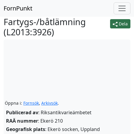
FornPunkt
Fartygs-/båtlämning
Dela
(
L2013:3926
)
Öppna i:
Fornsök
,
Arkivsök
.
Publicerad av
: Riksantikvarieämbetet
RAÄ nummer
: Ekerö 210
Geografisk plats
: Ekerö socken, Uppland