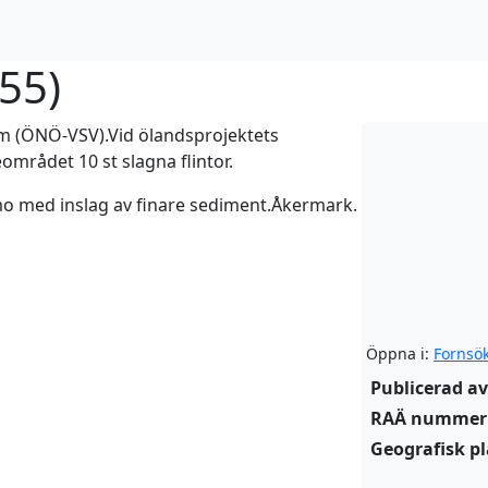
555
)
 m (ÖNÖ-VSV).Vid ölandsprojektets
området 10 st slagna flintor.
mo med inslag av finare sediment.Åkermark.
Öppna i:
Fornsö
Publicerad av
RAÄ nummer
Geografisk pl