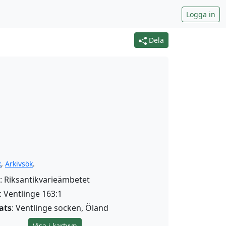
Logga in
Dela
k
,
Arkivsök
.
: Riksantikvarieämbetet
: Ventlinge 163:1
ats
: Ventlinge socken, Öland
Visa i kartvyn