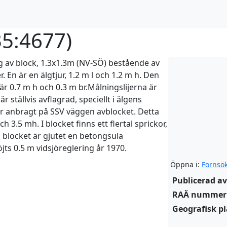
35:4677
)
ägg av block, 1.3x1.3m (NV-SÖ) bestående av
En är en älgtjur, 1.2 m l och 1.2 m h. Den
r 0.7 m h och 0.3 m br.Målningslijerna är
r ställvis avflagrad, speciellt i älgens
är anbragt på SSV väggen avblocket. Detta
3.5 mh. I blocket finns ett flertal sprickor,
 blocket är gjutet en betongsula
jts 0.5 m vidsjöreglering år 1970.
Öppna i:
Fornsö
Publicerad av
RAÄ nummer
Geografisk pl