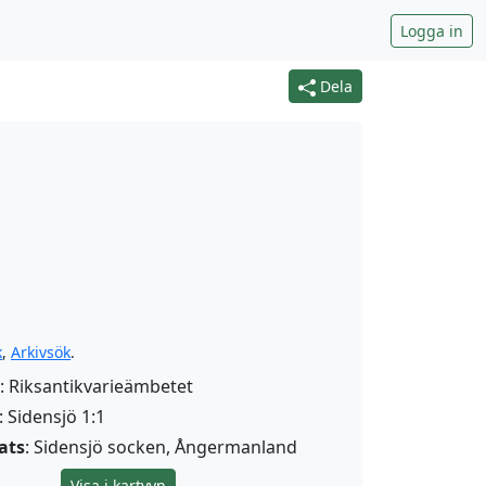
Logga in
Dela
k
,
Arkivsök
.
: Riksantikvarieämbetet
: Sidensjö 1:1
ats
: Sidensjö socken, Ångermanland
Visa i kartvyn