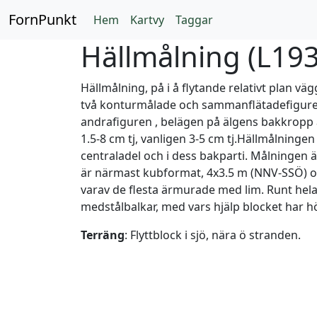
FornPunkt
Hem
Kartvy
Taggar
Hällmålning (
L19
Hällmålning, på i å flytande relativt plan v
två konturmålade och sammanflätadefigurer. 
andrafiguren , belägen på älgens bakkropp ä
1.5-8 cm tj, vanligen 3-5 cm tj.Hällmålningen ä
centraladel och i dess bakparti. Målningen 
är närmast kubformat, 4x3.5 m (NNV-SSÖ) och 
varav de flesta ärmurade med lim. Runt hela
medstålbalkar, med vars hjälp blocket har hö
Terräng
: Flyttblock i sjö, nära ö stranden.