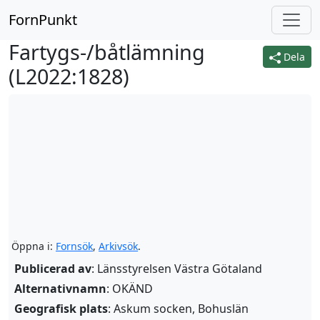
FornPunkt
Fartygs-/båtlämning
Dela
(
L2022:1828
)
Öppna i:
Fornsök
,
Arkivsök
.
Publicerad av
: Länsstyrelsen Västra Götaland
Alternativnamn
:
OKÄND
Geografisk plats
: Askum socken, Bohuslän