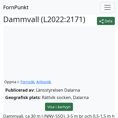
FornPunkt
Dammvall (
L2022:2171
)
Dela
Öppna i:
Fornsök
,
Arkivsök
.
Publicerad av
: Länsstyrelsen Dalarna
Geografisk plats
: Rättvik socken, Dalarna
Visa i kartvyn
Dammvall, ca 30 m l (NNV-SSÖ), 3-5 m br och 0,5-1,5 m h