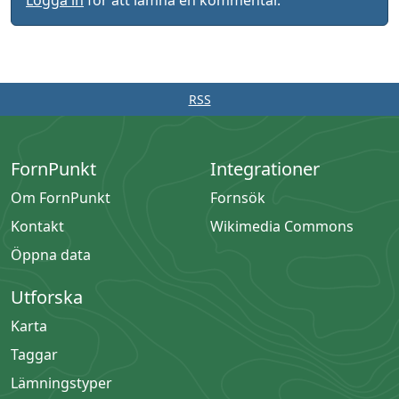
Logga in
för att lämna en kommentar.
RSS
FornPunkt
Integrationer
Om FornPunkt
Fornsök
Kontakt
Wikimedia Commons
Öppna data
Utforska
Karta
Taggar
Lämningstyper