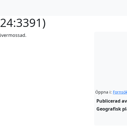
24:3391
)
 övermossad.
Öppna i:
Fornsö
Publicerad av
Geografisk pl