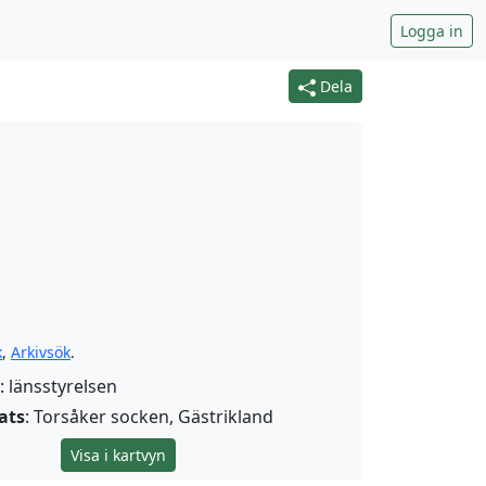
Logga in
Dela
k
,
Arkivsök
.
: länsstyrelsen
ats
: Torsåker socken, Gästrikland
Visa i kartvyn