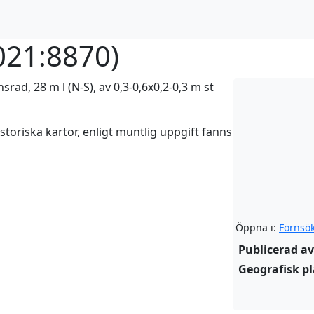
021:8870
)
rad, 28 m l (N-S), av 0,3-0,6x0,2-0,3 m st
istoriska kartor, enligt muntlig uppgift fanns
Öppna i:
Fornsö
Publicerad av
Geografisk pl