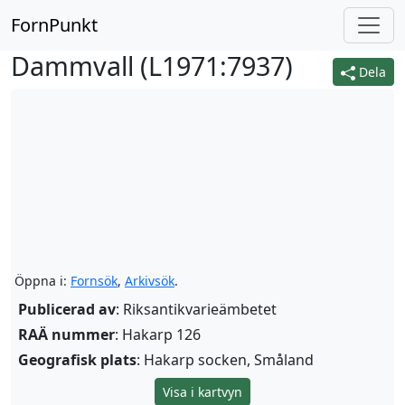
FornPunkt
Dammvall (
L1971:7937
)
Dela
Öppna i:
Fornsök
,
Arkivsök
.
Publicerad av
: Riksantikvarieämbetet
RAÄ nummer
: Hakarp 126
Geografisk plats
: Hakarp socken, Småland
Visa i kartvyn