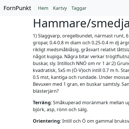
FornPunkt
Hem
Kartvy
Taggar
Hammare/smedja
1) Slaggvarp, oregelbundet, närmast runt, 
gropar, 0.4-0.8 m diam och 0.25-0.4 m dj ärg
rikligt medsmåblåsig, gråsvart relativt låttsl
något kupiga. Några bitar verkar trögtflutn
buskar, sly. Intilloch NNÖ om nr 1 är:2) G
kvadratisk, 5x5 m (Ö-V)och intill 0.7 m h. St
0.5 mst, kantiga och rundade. Under mossan 
Bevuxen med 1 gran, en buskar samtsly. San
blästerjärn?
Terräng
: Småkuperad moränmark mellan upp
björk, asp, rönn och sälg.
Orientering
: Intill och Ö om gammal bruksv