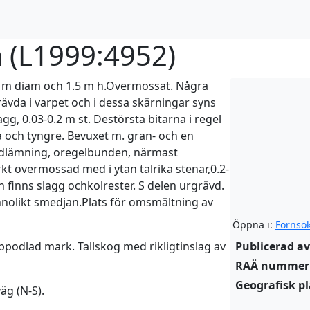
 (
L1999:4952
)
6 m diam och 1.5 m h.Övermossat. Några
rävda i varpet och i dessa skärningar syns
agg, 0.03-0.2 m st. Destörsta bitarna i regel
a och tyngre. Bevuxet m. gran- och en
rundlämning, oregelbunden, närmast
arkt övermossad med i ytan talrika stenar,0.2-
finns slagg ochkolrester. S delen urgrävd.
nolikt smedjan.Plats för omsmältning av
Öppna i:
Fornsö
odlad mark. Tallskog med rikligtinslag av
Publicerad av
RAÄ nummer
Geografisk pl
äg (N-S).