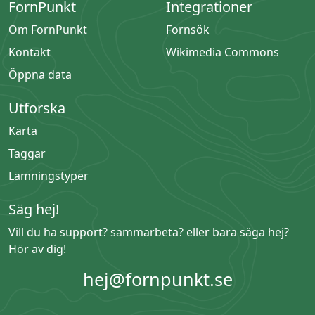
FornPunkt
Integrationer
Om FornPunkt
Fornsök
Kontakt
Wikimedia Commons
Öppna data
Utforska
Karta
Taggar
Lämningstyper
Säg hej!
Vill du ha support? sammarbeta? eller bara säga hej?
Hör av dig!
hej@fornpunkt.se