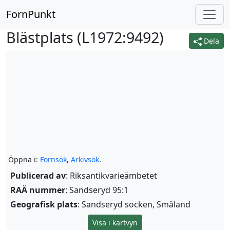
FornPunkt
Blästplats (
L1972:9492
)
Dela
Öppna i:
Fornsök
,
Arkivsök
.
Publicerad av
: Riksantikvarieämbetet
RAÄ nummer
: Sandseryd 95:1
Geografisk plats
: Sandseryd socken, Småland
Visa i kartvyn