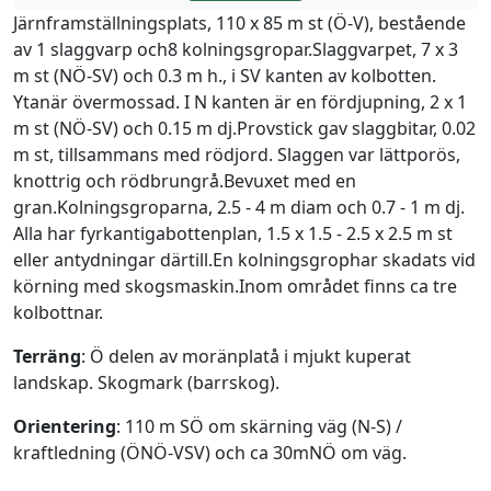
Järnframställningsplats, 110 x 85 m st (Ö-V), bestående
av 1 slaggvarp och8 kolningsgropar.Slaggvarpet, 7 x 3
m st (NÖ-SV) och 0.3 m h., i SV kanten av kolbotten.
Ytanär övermossad. I N kanten är en fördjupning, 2 x 1
m st (NÖ-SV) och 0.15 m dj.Provstick gav slaggbitar, 0.02
m st, tillsammans med rödjord. Slaggen var lättporös,
knottrig och rödbrungrå.Bevuxet med en
gran.Kolningsgroparna, 2.5 - 4 m diam och 0.7 - 1 m dj.
Alla har fyrkantigabottenplan, 1.5 x 1.5 - 2.5 x 2.5 m st
eller antydningar därtill.En kolningsgrophar skadats vid
körning med skogsmaskin.Inom området finns ca tre
kolbottnar.
Terräng
: Ö delen av moränplatå i mjukt kuperat
landskap. Skogmark (barrskog).
Orientering
: 110 m SÖ om skärning väg (N-S) /
kraftledning (ÖNÖ-VSV) och ca 30mNÖ om väg.