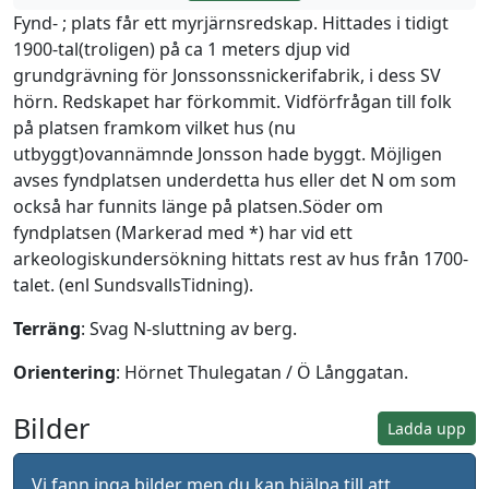
Fynd- ; plats får ett myrjärnsredskap. Hittades i tidigt
1900-tal(troligen) på ca 1 meters djup vid
grundgrävning för Jonssonssnickerifabrik, i dess SV
hörn. Redskapet har förkommit. Vidförfrågan till folk
på platsen framkom vilket hus (nu
utbyggt)ovannämnde Jonsson hade byggt. Möjligen
avses fyndplatsen underdetta hus eller det N om som
också har funnits länge på platsen.Söder om
fyndplatsen (Markerad med *) har vid ett
arkeologiskundersökning hittats rest av hus från 1700-
talet. (enl SundsvallsTidning).
Terräng
: Svag N-sluttning av berg.
Orientering
: Hörnet Thulegatan / Ö Långgatan.
Bilder
Ladda upp
Vi fann inga bilder men du kan hjälpa till att