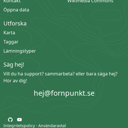
Kontakt
Wikimedia Commons
Öppna data
Utforska
Karta
Taggar
Lämningstyper
Säg hej!
Vill du ha support? sammarbeta? eller bara säga hej?
Hör av dig!
hej@fornpunkt.se
Integritetspolicy
·
Användaravtal