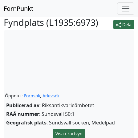
FornPunkt
Fyndplats (
L1935:6973
)
Dela
Öppna i:
Fornsök
,
Arkivsök
.
Publicerad av
: Riksantikvarieämbetet
RAÄ nummer
: Sundsvall 50:1
Geografisk plats
: Sundsvall socken, Medelpad
Visa i kartvyn