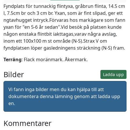
Fyndplats för tunnackig flintyxa, gråbrun flinta, 14.5 cm
l, 7.5cm br och 3 cm br. Yxan, som är fint slipad, ger ett
ngtavhugget intryck.Förvaras hos markägare som fann
yxan för "en 5-6 år sedan".Vid besök på platsen kunde
någon enstaka flintbit iakttagas,varav några avslag,
inom ett 100x100 m st område (N-S).Strax V om
fyndplatsen löper gasledningens sträckning (N-S) fram.
Terräng
: Flack moränmark. Åkermark.
Bilder
Ladda upp
Vi fann inga bilder men du kan hjälpa till att
dokumentera denna lämning genom att ladda upp
en.
Kommentarer