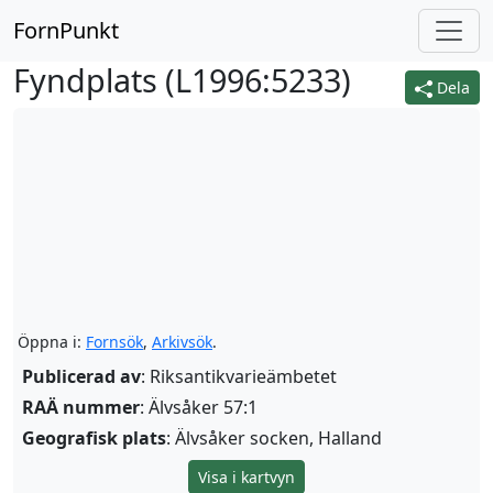
FornPunkt
Fyndplats (
L1996:5233
)
Dela
Öppna i:
Fornsök
,
Arkivsök
.
Publicerad av
: Riksantikvarieämbetet
RAÄ nummer
: Älvsåker 57:1
Geografisk plats
: Älvsåker socken, Halland
Visa i kartvyn