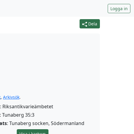
Logga in
Dela
k
,
Arkivsök
.
: Riksantikvarieämbetet
: Tunaberg 35:3
ats
: Tunaberg socken, Södermanland
Visa i kartvyn