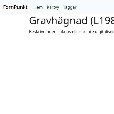
FornPunkt
Hem
Kartvy
Taggar
Gravhägnad (
L19
Beskrivningen saknas eller är inte digitalise