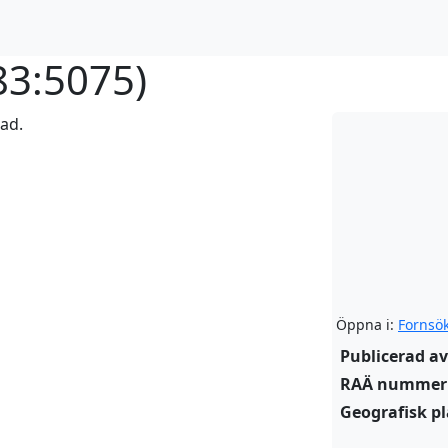
83:5075
)
rad.
Öppna i:
Fornsö
Publicerad av
RAÄ nummer
Geografisk pl