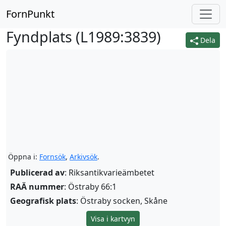
FornPunkt
Fyndplats (
L1989:3839
)
Dela
Öppna i:
Fornsök
,
Arkivsök
.
Publicerad av
: Riksantikvarieämbetet
RAÄ nummer
: Östraby 66:1
Geografisk plats
: Östraby socken, Skåne
Visa i kartvyn