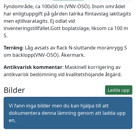
Fyndområde, ca 100x50 m (VNV-ÖSÖ). Inom området
har enligtuppgift på gården talrika flintavslag iakttagits
men ejtillvaratagits. Ej odlat vid
inventeringstillfället.Gott boplatsläge, liksom ca 100 m
S.
Terräng
: Låg avsats av flack N-sluttande moränrygg S
om bäcklopp(VNV-ÖSÖ). Åkermark.
Antikvarisk kommentar
: Maskinell korrigering av
antikvarisk bedömning vid kvalitetshöjande åtgärd.
Bilder
Ladda upp
Vi fann inga bilder men du kan hjälpa till att
dokumentera denna lämning genom att ladda upp
en.