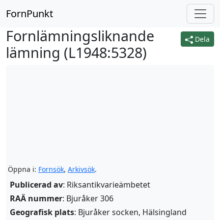
FornPunkt
Fornlämningsliknande
Dela
lämning (
L1948:5328
)
Öppna i:
Fornsök
,
Arkivsök
.
Publicerad av
: Riksantikvarieämbetet
RAÄ nummer
: Bjuråker 306
Geografisk plats
: Bjuråker socken, Hälsingland