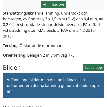
Visa i kartvyn
Stensättningsliknande lämning, undersökt och
borttagen, ev finngrav, 3 x 1,5 m st (Ö-V) och 0,4 m h, av
0,2-0,4 m st rundade stenar, delvid överväxt. Påträffad
vid utredning utan KML-beslut. (RAÄ dnr 3.4.2-2510-
2013).
Terräng
: Ö-sluttande moränmark.
Orientering
: Belägen 2 m V om väg 773.
Bilder
Ladda upp
Vi fann inga bilder men du kan hjälpa till att
dokumentera denna lämning genom att ladda upp
en.