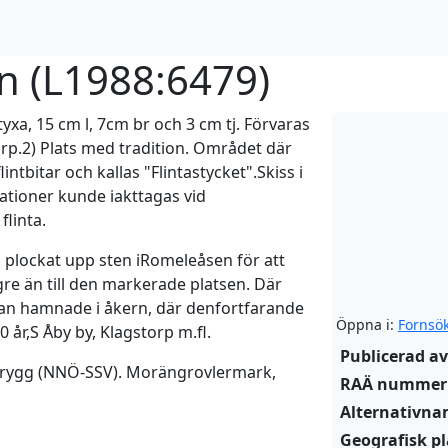
n (
L1988:6479
)
ntyxa, 15 cm l, 7cm br och 3 cm tj. Förvaras
orp.2) Plats med tradition. Området där
lintbitar och kallas "Flintastycket".Skiss i
ationer kunde iakttagas vid
flinta.
 ha plockat upp sten iRomeleåsen för att
re än till den markerade platsen. Där
intan hamnade i åkern, där denfortfarande
Öppna i:
Fornsö
0 år,S Åby by, Klagstorp m.fl.
Publicerad av
öjdrygg (NNÖ-SSV). Morängrovlermark,
RAÄ nummer
Alternativn
Geografisk pl