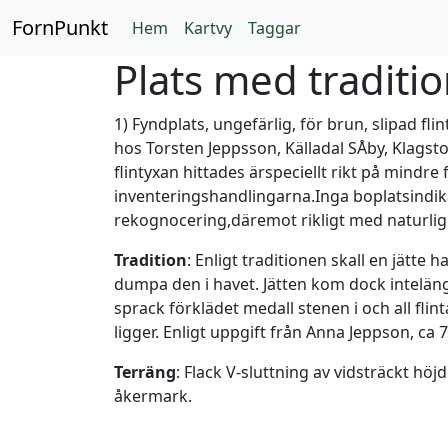
FornPunkt
Hem
Kartvy
Taggar
Plats med traditio
1) Fyndplats, ungefärlig, för brun, slipad fli
hos Torsten Jeppsson, Källadal SÅby, Klagst
flintyxan hittades ärspeciellt rikt på mindre f
inventeringshandlingarna.Inga boplatsindik
rekognocering,däremot rikligt med naturlig 
Tradition
: Enligt traditionen skall en jätte
dumpa den i havet. Jätten kom dock inteläng
sprack förklädet medall stenen i och all fl
ligger. Enligt uppgift från Anna Jeppson, ca 7
Terräng
: Flack V-sluttning av vidsträckt h
åkermark.