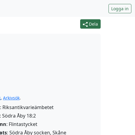
Logga in
Dela
k
,
Arkivsök
.
: Riksantikvarieämbetet
: Södra Åby 18:2
amn
:
Flintastycket
ats
: Södra Åby socken, Skåne