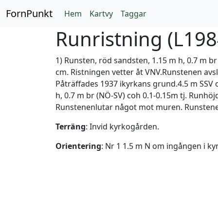
FornPunkt
Hem
Kartvy
Taggar
Runristning (
L198
1) Runsten, röd sandsten, 1.15 m h, 0.7 m br
cm. Ristningen vetter åt VNV.Runstenen av
Påträffades 1937 ikyrkans grund.4.5 m SSV o
h, 0.7 m br (NÖ-SV) coh 0.1-0.15m tj. Runhöjd
Runstenenlutar något mot muren. Runstenen
Terräng
: Invid kyrkogården.
Orientering
: Nr 1 1.5 m N om ingången i 