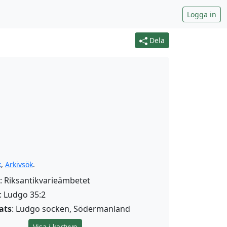
Logga in
Dela
k
,
Arkivsök
.
: Riksantikvarieämbetet
: Ludgo 35:2
ats
: Ludgo socken, Södermanland
Visa i kartvyn