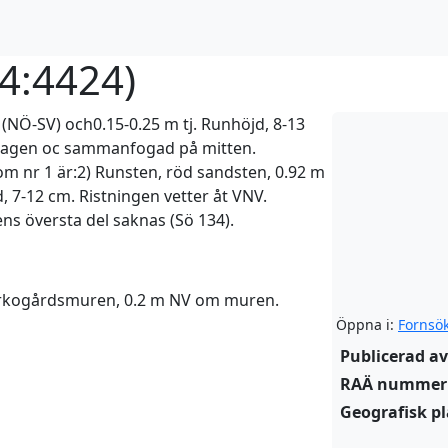
4:4424
)
 (NÖ-SV) och0.15-0.25 m tj. Runhöjd, 8-13
slagen oc sammanfogad på mitten.
m nr 1 är:2) Runsten, röd sandsten, 0.92 m
, 7-12 cm. Ristningen vetter åt VNV.
s översta del saknas (Sö 134).
kyrkogårdsmuren, 0.2 m NV om muren.
Öppna i:
Fornsö
Publicerad av
RAÄ nummer
Geografisk pl