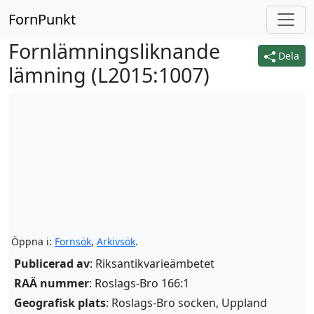
FornPunkt
Fornlämningsliknande
Dela
lämning (
L2015:1007
)
Öppna i:
Fornsök
,
Arkivsök
.
Publicerad av
: Riksantikvarieämbetet
RAÄ nummer
: Roslags-Bro 166:1
Geografisk plats
: Roslags-Bro socken, Uppland