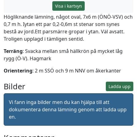
Visa i kartvyn
Högliknande lämning, något oval, 7x6 m (ÖNÖ-VSV) och
0,7 m h. Iytan ett par 0,2-0,6m st stenar som synes
bestå av jord.Ett parsmärre gropar i ytan. Väl avsatt.
Troligen upplagd i tämligen sentid.
Terräng
: Svacka mellan små hällkrön på mycket låg
rygg (Ö-V). Hagmark
Orientering
: 2 m SSÖ och 9 m NNV om åkerkanter
Bilder
Ladda upp
Vi fann inga bilder men du kan hjälpa till att
dokumentera denna lämning genom att ladda upp
en.