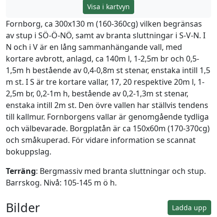
Visa i kartvyn
Fornborg, ca 300x130 m (160-360cg) vilken begränsas
av stup i SÖ-Ö-NÖ, samt av branta sluttningar i S-V-N. I
N och i V är en lång sammanhängande vall, med
kortare avbrott, anlagd, ca 140m l, 1-2,5m br och 0,5-
1,5m h bestående av 0,4-0,8m st stenar, enstaka intill 1,5
m st. I S är tre kortare vallar, 17, 20 respektive 20m l, 1-
2,5m br, 0,2-1m h, bestående av 0,2-1,3m st stenar,
enstaka intill 2m st. Den övre vallen har ställvis tendens
till kallmur. Fornborgens vallar är genomgående tydliga
och välbevarade. Borgplatån är ca 150x60m (170-370cg)
och småkuperad. För vidare information se scannat
bokuppslag.
Terräng
: Bergmassiv med branta sluttningar och stup.
Barrskog. Nivå: 105-145 m ö h.
Bilder
Ladda upp