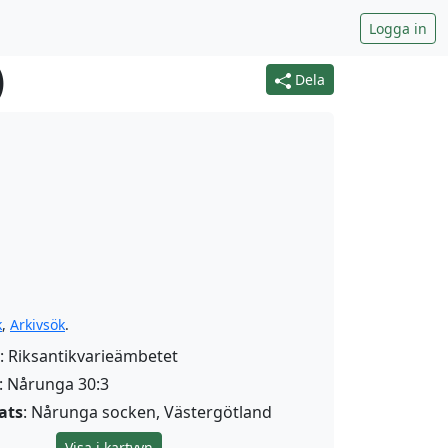
Logga in
)
Dela
k
,
Arkivsök
.
: Riksantikvarieämbetet
: Nårunga 30:3
ats
: Nårunga socken, Västergötland
Visa i kartvyn