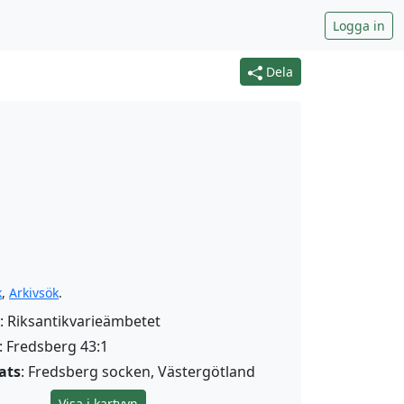
Logga in
Dela
k
,
Arkivsök
.
: Riksantikvarieämbetet
: Fredsberg 43:1
ats
: Fredsberg socken, Västergötland
Visa i kartvyn