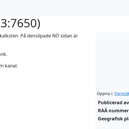
3:7650
)
av kalksten. På denslipade NÖ sidan är
ank.
om kanal.
Öppna i:
Fornsö
Publicerad av
RAÄ nummer
Geografisk pl