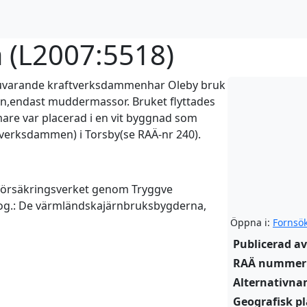
 (
L2007:5518
)
nuvarande kraftverksdammenhar Oleby bruk
sen,endast muddermassor. Bruket flyttades
are var placerad i en vit byggnad som
ftverksdammen) i Torsby(se RAÄ-nr 240).
dförsäkringsverket genom Tryggve
kog.: De värmländskajärnbruksbygderna,
Öppna i:
Fornsö
Publicerad av
RAÄ nummer
Alternativn
Geografisk pl