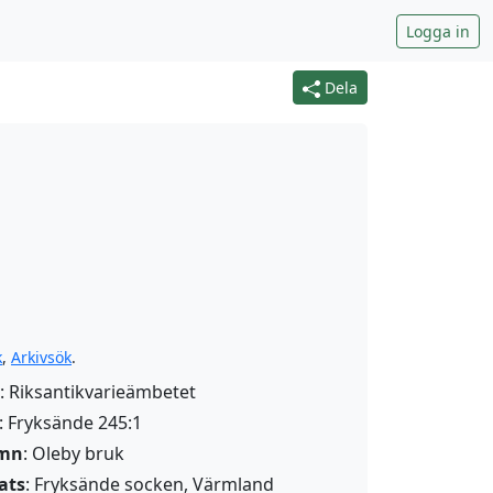
Logga in
Dela
k
,
Arkivsök
.
: Riksantikvarieämbetet
: Fryksände 245:1
amn
:
Oleby bruk
ats
: Fryksände socken, Värmland