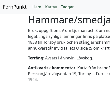
FornPunkt
Hem
Kartvy
Taggar
Hammare/smedja
Bruk, uppgift om. V om Ljusnan och S om 
legat. Inga synliga lämningar finns på plat
1838 till Torsby bruk ochen stångjärnshamm
ännukvarstår invid fallets Ö sida (S om kra
Terräng
: Avsats i älvravin. Lövskog.
Antikvarisk kommentar
: Karta från bran
Persson,Järnvägsgatan 19, Torsby. -- Furus
1924.