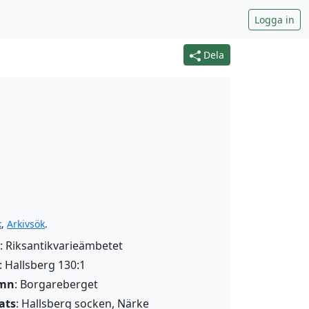
Logga in
Dela
k
,
Arkivsök
.
: Riksantikvarieämbetet
: Hallsberg 130:1
amn
:
Borgareberget
ats
: Hallsberg socken, Närke