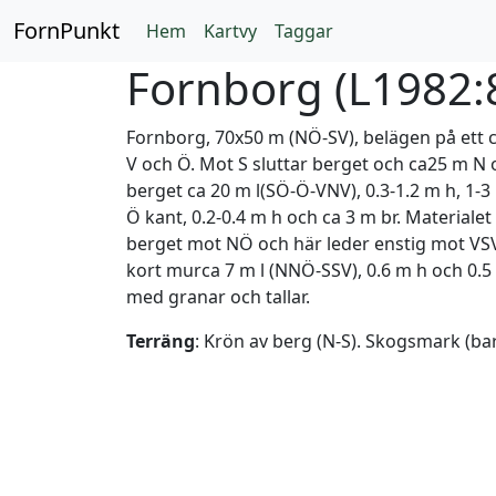
FornPunkt
Hem
Kartvy
Taggar
Fornborg (
L1982:
Fornborg, 70x50 m (NÖ-SV), belägen på ett 
V och Ö. Mot S sluttar berget och ca25 m N
berget ca 20 m l(SÖ-Ö-VNV), 0.3-1.2 m h, 1-
Ö kant, 0.2-0.4 m h och ca 3 m br. Materialet 
berget mot NÖ och här leder enstig mot VSV
kort murca 7 m l (NNÖ-SSV), 0.6 m h och 0.5 
med granar och tallar.
Terräng
: Krön av berg (N-S). Skogsmark (ba