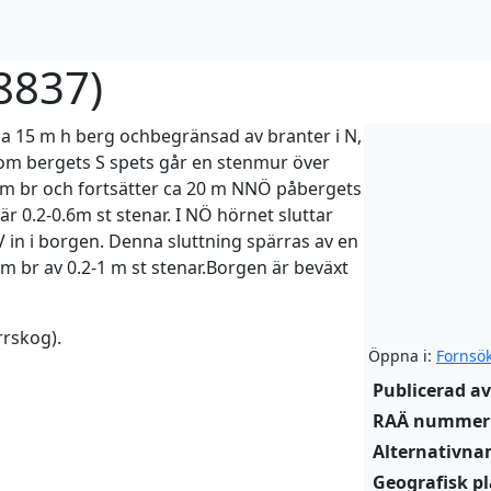
8837
)
ca 15 m h berg ochbegränsad av branter i N,
 om bergets S spets går en stenmur över
3 m br och fortsätter ca 20 m NNÖ påbergets
är 0.2-0.6m st stenar. I NÖ hörnet sluttar
 in i borgen. Denna sluttning spärras av en
m br av 0.2-1 m st stenar.Borgen är beväxt
rrskog).
Öppna i:
Fornsö
Publicerad av
RAÄ nummer
Alternativn
Geografisk pl