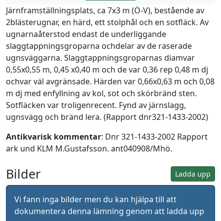
Järnframställningsplats, ca 7x3 m (Ö-V), bestående av
2blästerugnar, en härd, ett stolphål och en sotfläck. Av
ugnarnaåterstod endast de underliggande
slaggtappningsgroparna ochdelar av de raserade
ugnsväggarna. Slaggtappningsgroparnas diamvar
0,55x0,55 m, 0,45 x0,40 m och de var 0,36 rep 0,48 m dj
ochvar väl avgränsade. Härden var 0,66x0,63 m och 0,08
m dj med enfyllning av kol, sot och skörbränd sten.
Sotfläcken var troligenrecent. Fynd av järnslagg,
ugnsvägg och bränd lera. (Rapport dnr321-1433-2002)
Antikvarisk kommentar
: Dnr 321-1433-2002 Rapport
ark und KLM M.Gustafsson. ant040908/Mhö.
Bilder
Ladda upp
Vi fann inga bilder men du kan hjälpa till att
dokumentera denna lämning genom att ladda upp