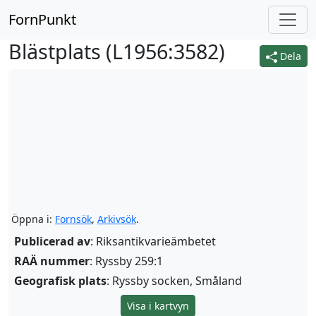
FornPunkt
Blästplats (
L1956:3582
)
Dela
Öppna i:
Fornsök
,
Arkivsök
.
Publicerad av
: Riksantikvarieämbetet
RAÄ nummer
: Ryssby 259:1
Geografisk plats
: Ryssby socken, Småland
Visa i kartvyn