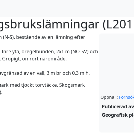
sbrukslämningar (
L201
N-S), bestående av en lämning efter
. Inre yta, oregelbunden, 2x1 m (NÖ-SV) och
t. Gropigt, omrört närområde.
avgränsad av en vall, 3 m br och 0,3 m h.
nmark med tjockt torvtäcke. Skogsmark
).
Öppna i:
Fornsö
Publicerad av
Geografisk pl