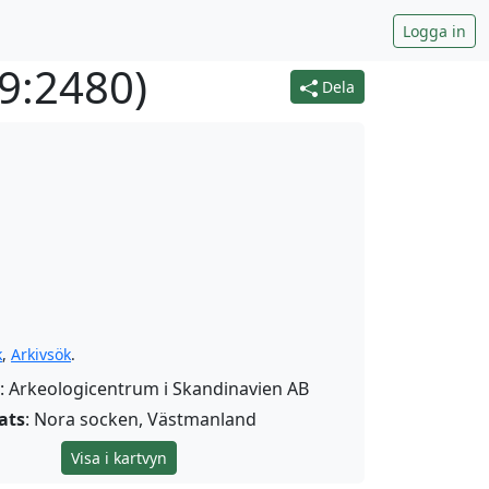
Logga in
9:2480
)
Dela
k
,
Arkivsök
.
: Arkeologicentrum i Skandinavien AB
ats
: Nora socken, Västmanland
Visa i kartvyn