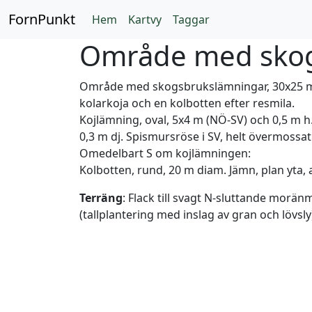
FornPunkt
Hem
Kartvy
Taggar
Område med skog
Område med skogsbrukslämningar, 30x25 m (
kolarkoja och en kolbotten efter resmila.
Kojlämning, oval, 5x4 m (NÖ-SV) och 0,5 m h
0,3 m dj. Spismursröse i SV, helt övermossa
Omedelbart S om kojlämningen:
Kolbotten, rund, 20 m diam. Jämn, plan yta, 
Terräng
: Flack till svagt N-sluttande morä
(tallplantering med inslag av gran och lövsly