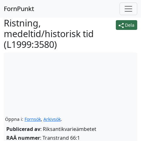
FornPunkt
Ristning,
Dela
medeltid/historisk tid
(
L1999:3580
)
Öppna i:
Fornsök
,
Arkivsök
.
Publicerad av
: Riksantikvarieämbetet
RAÄ nummer
: Transtrand 66:1