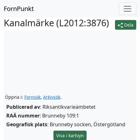
FornPunkt
Kanalmärke (
L2012:3876
)
Dela
Öppna i:
Fornsök
,
Arkivsök
.
Publicerad av
: Riksantikvarieämbetet
RAÄ nummer
: Brunneby 109:1
Geografisk plats
: Brunneby socken, Östergötland
Visa i kartvyn