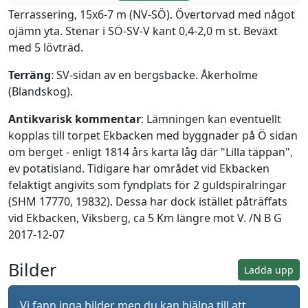
Terrassering, 15x6-7 m (NV-SÖ). Övertorvad med något
ojämn yta. Stenar i SÖ-SV-V kant 0,4-2,0 m st. Beväxt
med 5 lövträd.
Terräng
: SV-sidan av en bergsbacke. Åkerholme
(Blandskog).
Antikvarisk kommentar
: Lämningen kan eventuellt
kopplas till torpet Ekbacken med byggnader på Ö sidan
om berget - enligt 1814 års karta låg där "Lilla täppan",
ev potatisland. Tidigare har området vid Ekbacken
felaktigt angivits som fyndplats för 2 guldspiralringar
(SHM 17770, 19832). Dessa har dock istället påträffats
vid Ekbacken, Viksberg, ca 5 Km längre mot V. /N B G
2017-12-07
Bilder
Ladda upp
Vi fann inga bilder men du kan hjälpa till att