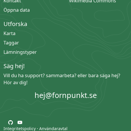
Kontakt
Wikimedia Commons
Öppna data
Utforska
Karta
Taggar
Lämningstyper
Säg hej!
Vill du ha support? sammarbeta? eller bara säga hej?
Hör av dig!
hej@fornpunkt.se
Integritetspolicy
·
Användaravtal