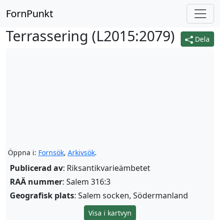
FornPunkt
Terrassering (
L2015:2079
)
Dela
Öppna i:
Fornsök
,
Arkivsök
.
Publicerad av
: Riksantikvarieämbetet
RAÄ nummer
: Salem 316:3
Geografisk plats
: Salem socken, Södermanland
Visa i kartvyn