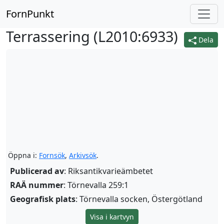
FornPunkt
Terrassering (
L2010:6933
)
Dela
Öppna i:
Fornsök
,
Arkivsök
.
Publicerad av
: Riksantikvarieämbetet
RAÄ nummer
: Törnevalla 259:1
Geografisk plats
: Törnevalla socken, Östergötland
Visa i kartvyn