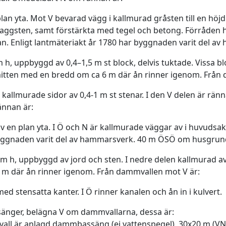
lan yta. Mot V bevarad vägg i kallmurad gråsten till en hö
slaggsten, samt förstärkta med tegel och betong. Förråden 
n. Enligt lantmäteriakt år 1780 har byggnaden varit del 
 m h, uppbyggd av 0,4–1,5 m st block, delvis tuktade. Vissa b
itten med en bredd om ca 6 m där ån rinner igenom. Från
 kallmurade sidor av 0,4-1 m st stenar. I den V delen är rä
ännan är:
n plan yta. I Ö och N är kallmurade väggar av i huvudsak 
 byggnaden varit del av hammarsverk. 40 m ÖSÖ om husgrun
 8 m h, uppbyggd av jord och sten. I nedre delen kallmurad 
m där ån rinner igenom. Från dammvallen mot V är:
med stensatta kanter. I Ö rinner kanalen och ån in i kulvert.
nger, belägna V om dammvallarna, dessa är:
all är anlagd dammbassäng (ej vattenspegel), 30x20 m (V