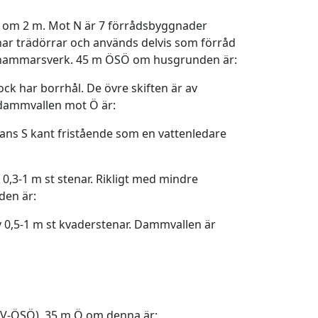
jd om 2 m. Mot N är 7 förrådsbyggnader
har trädörrar och används delvis som förråd
av hammarsverk. 45 m ÖSÖ om husgrunden är:
lock har borrhål. De övre skiften är av
 dammvallen mot Ö är:
nnans S kant fristående som en vattenledare
0,3-1 m st stenar. Rikligt med mindre
den är:
av 0,5-1 m st kvaderstenar. Dammvallen är
NV-ÖSÖ). 35 m Ö om denna är: