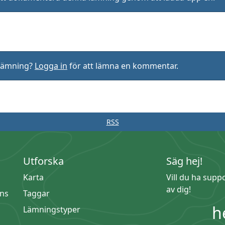
rlämning?
Logga in
för att lämna en kommentar.
RSS
Utforska
Säg hej!
Karta
Vill du ha supp
av dig!
ns
Taggar
h
Lämningstyper