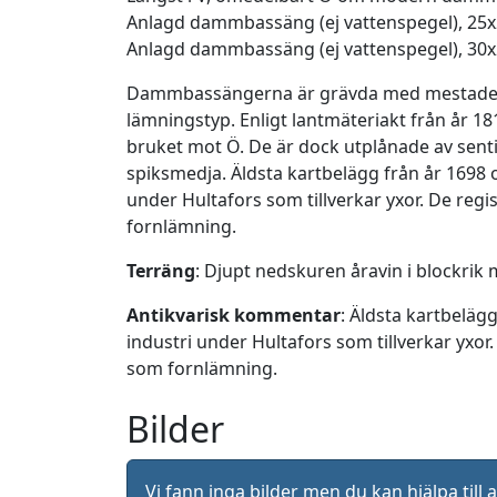
Anlagd dammbassäng (ej vattenspegel), 25x2
Anlagd dammbassäng (ej vattenspegel), 30x2
Dammbassängerna är grävda med mestadels 
lämningstyp. Enligt lantmäteriakt från år
bruket mot Ö. De är dock utplånade av sen
spiksmedja. Äldsta kartbelägg från år 1698 
under Hultafors som tillverkar yxor. De regi
fornlämning.
Terräng
: Djupt nedskuren åravin i blockri
Antikvarisk kommentar
: Äldsta kartbeläg
industri under Hultafors som tillverkar yxor
som fornlämning.
Bilder
Vi fann inga bilder men du kan hjälpa ti