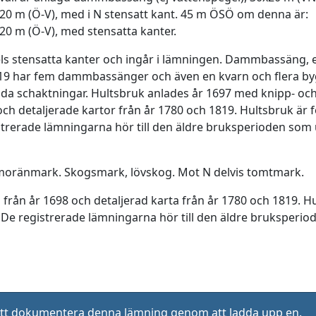
0 m (Ö-V), med i N stensatt kant. 45 m ÖSÖ om denna är:
0 m (Ö-V), med stensatta kanter.
stensatta kanter och ingår i lämningen. Dammbassäng, el
 1819 har fem dammbassänger och även en kvarn och flera b
tida schaktningar. Hultsbruk anlades år 1697 med knipp-
och detaljerade kartor från år 1780 och 1819. Hultsbruk är
strerade lämningarna hör till den äldre bruksperioden som u
k moränmark. Skogsmark, lövskog. Mot N delvis tomtmark.
g från år 1698 och detaljerad karta från år 1780 och 1819. 
. De registrerade lämningarna hör till den äldre bruksperiod
ll att dokumentera denna lämning genom att ladda upp en.