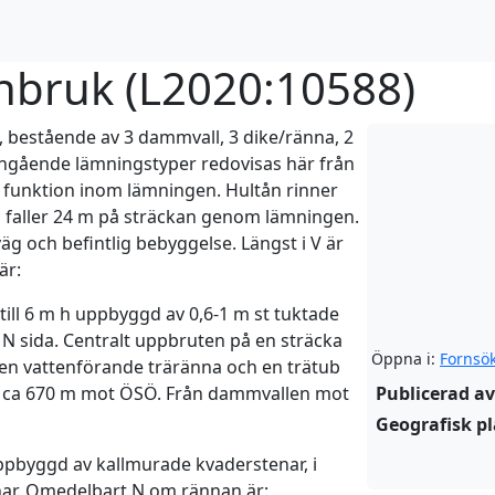
nbruk (
L2020:10588
)
 bestående av 3 dammvall, 3 dike/ränna, 2
 ingående lämningstyper redovisas här från
ss funktion inom lämningen. Hultån rinner
 faller 24 m på sträckan genom lämningen.
 och befintlig bebyggelse. Längst i V är
är:
till 6 m h uppbyggd av 0,6-1 m st tuktade
N sida. Centralt uppbruten på en sträcka
Öppna i:
Fornsö
 en vattenförande träränna och en trätub
ion ca 670 m mot ÖSÖ. Från dammvallen mot
Publicerad av
Geografisk pl
uppbyggd av kallmurade kvaderstenar, i
enar. Omedelbart N om rännan är: