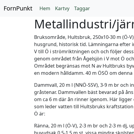
FornPunkt
Hem
Kartvy
Taggar
Metallindustri/jär
Bruksområde, Hultsbruk, 250x10-30 m (Ö-V),
husgrund, historisk tid. Lämningarna efter
V till Ö i strömriktningen och och följer de
genom området från Ågelsjön i V mot Ö och
Området begränsas mot N av Hultbruks byväg
en modern hålldamm. 40 m ÖSÖ om denna 
Dammvall, 20 m l (NNÖ-SSV), 3-9 m br och in
gråstenar. Dammvallen bäst bevarad på åns 
om ca 6 m där ån rinner igenom. Här ligger
som leder vatten till Hultsbruks kraftstat
Ö är:
Ränna, 20 m l (Ö-V), 2-3 m br och 2-3 m dj, 
huvudsak 0,5-1,5 m st, vissa mindre skolst