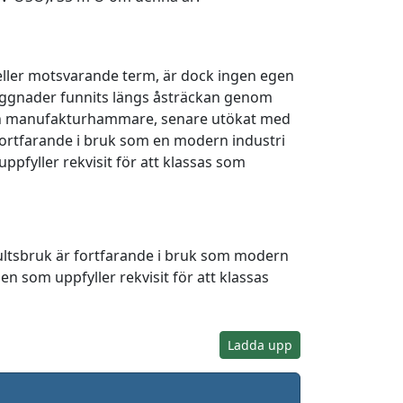
ler motsvarande term, är dock ingen egen
yggnader funnits längs åsträckan genom
 och manufakturhammare, senare utökat med
 fortfarande i bruk som en modern industri
ppfyller rekvisit för att klassas som
Hultsbruk är fortfarande i bruk som modern
en som uppfyller rekvisit för att klassas
Ladda upp