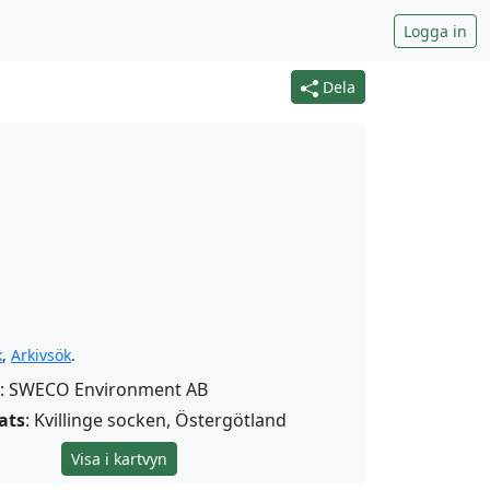
Logga in
Dela
k
,
Arkivsök
.
: SWECO Environment AB
ats
: Kvillinge socken, Östergötland
Visa i kartvyn