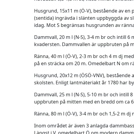
Husgrund, 15x11 m (Ö-V), bestående av en p
(sentida) ingrävda i slänten uppbyggda av 
idag. Mot S begränsas husgrunden av ränna
Dammvall, 20 m l (N-S), 3-4 m br och intill 6
kvadersten. Dammvallen är uppbruten på m
Ränna, 40 m l (Ö-V), 2-3 m br och 4 m dj med
på en sträcka om 20 m. Omedelbart N om r
Husgrund, 20x12 m (ÖSÖ-VNV), bestående av e
skolsten. Enligt lantmäteriakt år 1780 har
Dammvall, 25 m l (N-S), 5-10 m br och intill
uppbruten på mitten med en bredd om ca 6 
Ränna, 80 m l (Ö-V), 3-4 m br och 1,5-2 m dj 
Inom området är även 3 anlagda dammbassä
Längst i V, omedelbart Ö om modern dammv