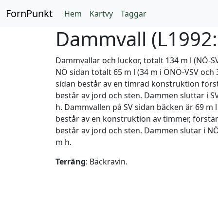
FornPunkt
Hem
Kartvy
Taggar
Dammvall (
L1992
Dammvallar och luckor, totalt 134 m l (NÖ-S
NÖ sidan totalt 65 m l (34 m i ÖNÖ-VSV och 
sidan består av en timrad konstruktion först
består av jord och sten. Dammen sluttar i S
h. Dammvallen på SV sidan bäcken är 69 m l 
består av en konstruktion av timmer, förstär
består av jord och sten. Dammen slutar i NÖ
m h.
Terräng
: Bäckravin.