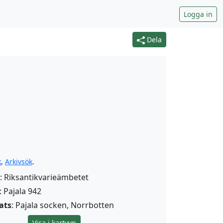
Logga in
Dela
k
,
Arkivsök
.
: Riksantikvarieämbetet
: Pajala 942
ats
: Pajala socken, Norrbotten
Visa i kartvyn