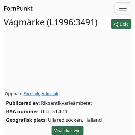
FornPunkt
Vägmärke (
L1996:3491
)
Dela
Öppna i:
Fornsök
,
Arkivsök
.
Publicerad av
: Riksantikvarieämbetet
RAÄ nummer
: Ullared 42:1
Geografisk plats
: Ullared socken, Halland
Visa i kartvyn