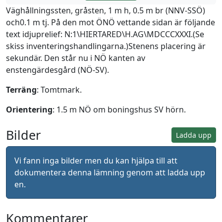
Väghållningssten, gråsten, 1 m h, 0.5 m br (NNV-SSÖ)
och0.1 m tj. På den mot ÖNÖ vettande sidan är följande
text idjuprelief: N:1\HIERTARED\H.AG\MDCCCXXXI.(Se
skiss inventeringshandlingarna.)Stenens placering är
sekundär. Den står nu i NÖ kanten av
enstengärdesgård (NÖ-SV).
Terräng
: Tomtmark.
Orientering
: 1.5 m NÖ om boningshus SV hörn.
Bilder
Ladda upp
Vi fann inga bilder men du kan hjälpa till att
dokumentera denna lämning genom att ladda upp
en.
Kommentarer