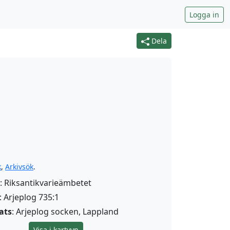
Logga in
Dela
k
,
Arkivsök
.
: Riksantikvarieämbetet
: Arjeplog 735:1
ats
: Arjeplog socken, Lappland
Visa i kartvyn