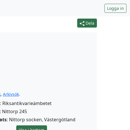
Logga in
Dela
k
,
Arkivsök
.
: Riksantikvarieämbetet
: Nittorp 245
ats
: Nittorp socken, Västergötland
Visa i kartvyn