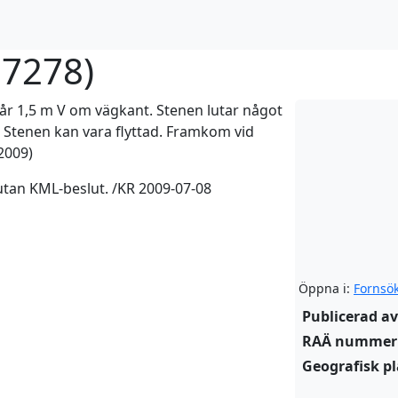
:7278
)
tår 1,5 m V om vägkant. Stenen lutar något
 M. Stenen kan vara flyttad. Framkom vid
2009)
utan KML-beslut. /KR 2009-07-08
Öppna i:
Fornsö
Publicerad av
RAÄ nummer
Geografisk pl