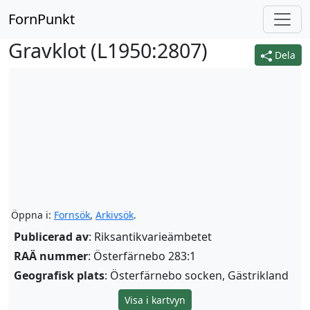
FornPunkt
Gravklot (
L1950:2807
)
Dela
Öppna i:
Fornsök
,
Arkivsök
.
Publicerad av
: Riksantikvarieämbetet
RAÄ nummer
: Österfärnebo 283:1
Geografisk plats
: Österfärnebo socken, Gästrikland
Visa i kartvyn