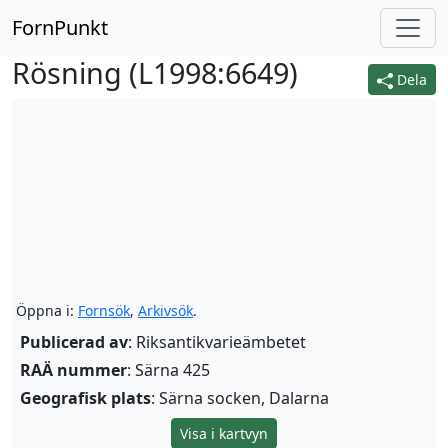
FornPunkt
Rösning (
L1998:6649
)
Dela
Öppna i:
Fornsök
,
Arkivsök
.
Publicerad av
: Riksantikvarieämbetet
RAÄ nummer
: Särna 425
Geografisk plats
: Särna socken, Dalarna
Visa i kartvyn