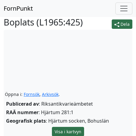
FornPunkt
Boplats (
L1965:425
)
Dela
Öppna i:
Fornsök
,
Arkivsök
.
Publicerad av
: Riksantikvarieämbetet
RAÄ nummer
: Hjärtum 281:1
Geografisk plats
: Hjärtum socken, Bohuslän
Visa i kartvyn