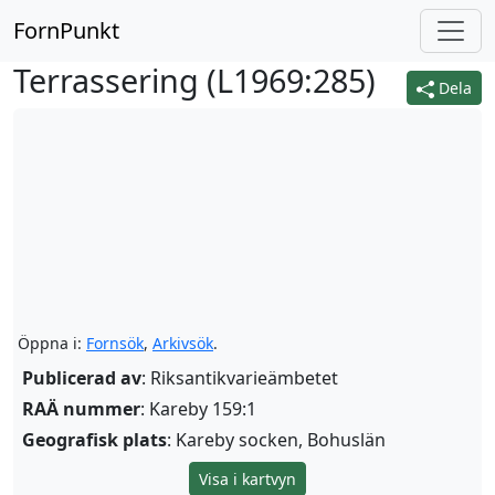
FornPunkt
Terrassering (
L1969:285
)
Dela
Öppna i:
Fornsök
,
Arkivsök
.
Publicerad av
: Riksantikvarieämbetet
RAÄ nummer
: Kareby 159:1
Geografisk plats
: Kareby socken, Bohuslän
Visa i kartvyn