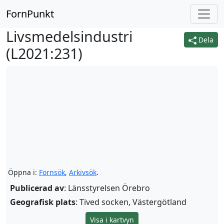
FornPunkt
Livsmedelsindustri
Dela
(
L2021:231
)
Öppna i:
Fornsök
,
Arkivsök
.
Publicerad av
: Länsstyrelsen Örebro
Geografisk plats
: Tived socken, Västergötland
Visa i kartvyn