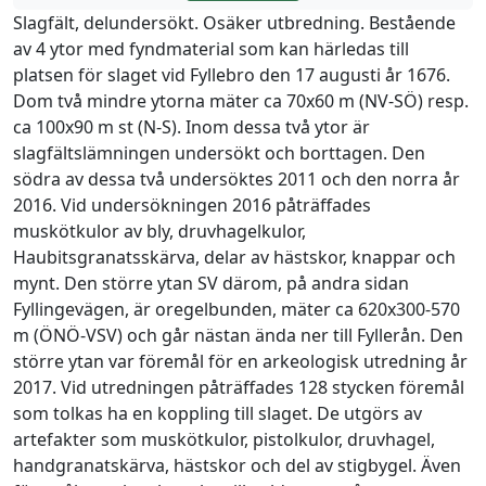
Slagfält, delundersökt. Osäker utbredning. Bestående
av 4 ytor med fyndmaterial som kan härledas till
platsen för slaget vid Fyllebro den 17 augusti år 1676.
Dom två mindre ytorna mäter ca 70x60 m (NV-SÖ) resp.
ca 100x90 m st (N-S). Inom dessa två ytor är
slagfältslämningen undersökt och borttagen. Den
södra av dessa två undersöktes 2011 och den norra år
2016. Vid undersökningen 2016 påträffades
muskötkulor av bly, druvhagelkulor,
Haubitsgranatsskärva, delar av hästskor, knappar och
mynt. Den större ytan SV därom, på andra sidan
Fyllingevägen, är oregelbunden, mäter ca 620x300-570
m (ÖNÖ-VSV) och går nästan ända ner till Fyllerån. Den
större ytan var föremål för en arkeologisk utredning år
2017. Vid utredningen påträffades 128 stycken föremål
som tolkas ha en koppling till slaget. De utgörs av
artefakter som muskötkulor, pistolkulor, druvhagel,
handgranatskärva, hästskor och del av stigbygel. Även