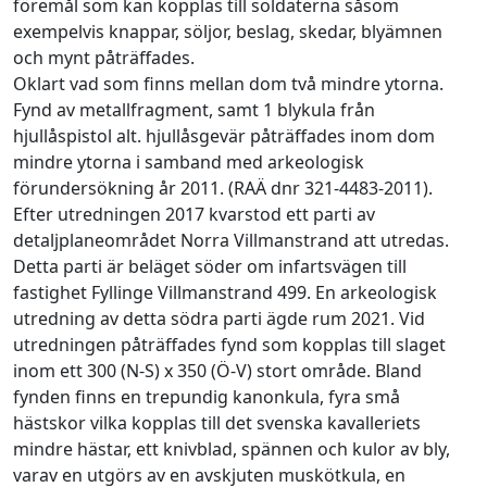
föremål som kan kopplas till soldaterna såsom
exempelvis knappar, söljor, beslag, skedar, blyämnen
och mynt påträffades.
Oklart vad som finns mellan dom två mindre ytorna.
Fynd av metallfragment, samt 1 blykula från
hjullåspistol alt. hjullåsgevär påträffades inom dom
mindre ytorna i samband med arkeologisk
förundersökning år 2011. (RAÄ dnr 321-4483-2011).
Efter utredningen 2017 kvarstod ett parti av
detaljplaneområdet Norra Villmanstrand att utredas.
Detta parti är beläget söder om infartsvägen till
fastighet Fyllinge Villmanstrand 499. En arkeologisk
utredning av detta södra parti ägde rum 2021. Vid
utredningen påträffades fynd som kopplas till slaget
inom ett 300 (N-S) x 350 (Ö-V) stort område. Bland
fynden finns en trepundig kanonkula, fyra små
hästskor vilka kopplas till det svenska kavalleriets
mindre hästar, ett knivblad, spännen och kulor av bly,
varav en utgörs av en avskjuten muskötkula, en