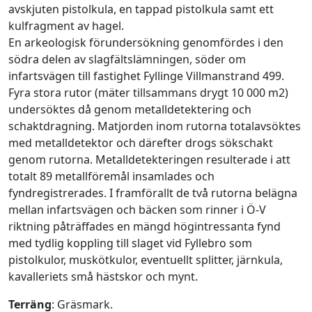
avskjuten pistolkula, en tappad pistolkula samt ett
kulfragment av hagel.
En arkeologisk förundersökning genomfördes i den
södra delen av slagfältslämningen, söder om
infartsvägen till fastighet Fyllinge Villmanstrand 499.
Fyra stora rutor (mäter tillsammans drygt 10 000 m2)
undersöktes då genom metalldetektering och
schaktdragning. Matjorden inom rutorna totalavsöktes
med metalldetektor och därefter drogs sökschakt
genom rutorna. Metalldetekteringen resulterade i att
totalt 89 metallföremål insamlades och
fyndregistrerades. I framförallt de två rutorna belägna
mellan infartsvägen och bäcken som rinner i Ö-V
riktning påträffades en mängd högintressanta fynd
med tydlig koppling till slaget vid Fyllebro som
pistolkulor, muskötkulor, eventuellt splitter, järnkula,
kavalleriets små hästskor och mynt.
Terräng
: Gräsmark.