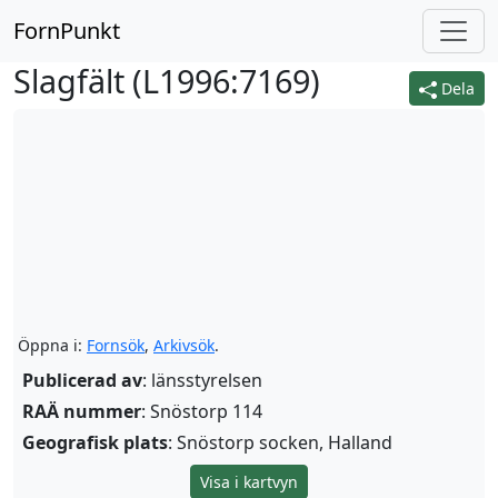
FornPunkt
Slagfält (
L1996:7169
)
Dela
Öppna i:
Fornsök
,
Arkivsök
.
Publicerad av
: länsstyrelsen
RAÄ nummer
: Snöstorp 114
Geografisk plats
: Snöstorp socken, Halland
Visa i kartvyn