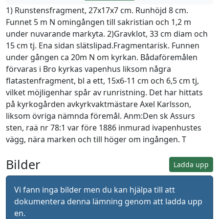
1) Runstensfragment, 27x17x7 cm. Runhöjd 8 cm.
Funnet 5 m N omingången till sakristian och 1,2 m
under nuvarande markyta. 2)Gravklot, 33 cm diam och
15 cm tj. Ena sidan slätslipad.Fragmentarisk. Funnen
under gången ca 20m N om kyrkan. Bådaföremålen
förvaras i Bro kyrkas vapenhus liksom några
flatastenfragment, bl a ett, 15x6-11 cm och 6,5 cm tj,
vilket möjligenhar spår av runristning. Det har hittats
på kyrkogården avkyrkvaktmästare Axel Karlsson,
liksom övriga nämnda föremål. Anm:Den sk Assurs
sten, raä nr 78:1 var före 1886 inmurad ivapenhustes
vägg, nära marken och till höger om ingången. T
Bilder
Ladda upp
Vi fann inga bilder men du kan hjälpa till att
dokumentera denna lämning genom att ladda upp
en.