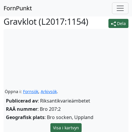
FornPunkt
Gravklot (
L2017:1154
)
Dela
Öppna i:
Fornsök
,
Arkivsök
.
Publicerad av
: Riksantikvarieämbetet
RAÄ nummer
: Bro 207:2
Geografisk plats
: Bro socken, Uppland
Visa i kartvyn