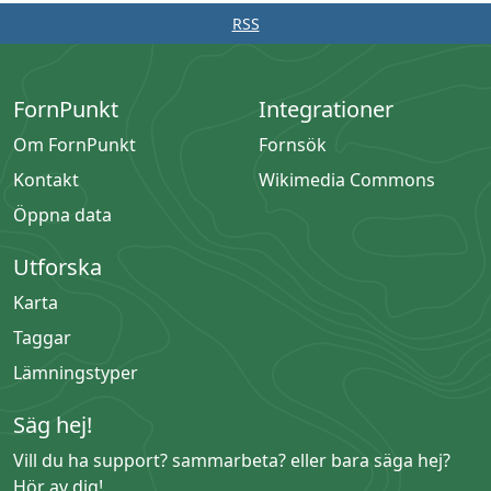
RSS
FornPunkt
Integrationer
Om FornPunkt
Fornsök
Kontakt
Wikimedia Commons
Öppna data
Utforska
Karta
Taggar
Lämningstyper
Säg hej!
Vill du ha support? sammarbeta? eller bara säga hej?
Hör av dig!