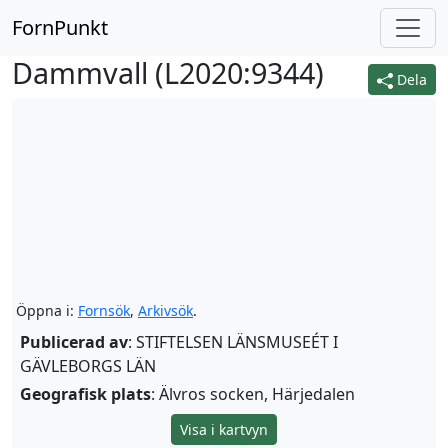
FornPunkt
Dammvall (
L2020:9344
)
Dela
Öppna i:
Fornsök
,
Arkivsök
.
Publicerad av
: STIFTELSEN LÄNSMUSEÉT I
GÄVLEBORGS LÄN
Geografisk plats
: Älvros socken, Härjedalen
Visa i kartvyn