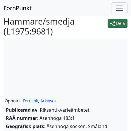
FornPunkt
Hammare/smedja
Dela
(
L1975:9681
)
Öppna i:
Fornsök
,
Arkivsök
.
Publicerad av
: Riksantikvarieämbetet
RAÄ nummer
: Åsenhöga 183:1
Geografisk plats
: Åsenhöga socken, Småland