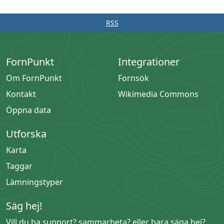
RSS
FornPunkt
Integrationer
Om FornPunkt
Fornsök
Kontakt
Wikimedia Commons
Öppna data
Utforska
Karta
Taggar
Lämningstyper
Säg hej!
Vill du ha support? sammarbeta? eller bara säga hej?